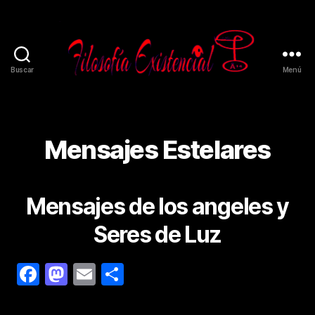
Buscar
Menú
Mensajes Estelares
Mensajes de los angeles y
Seres de Luz
F
M
E
C
a
as
m
o