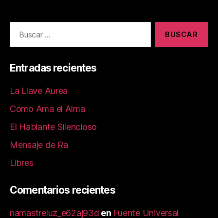
c
to
ai
m
e
d
l
p
b
o
a
o
n
rt
o
ir
Entradas recientes
k
La Llave Aurea
Como Ama el Alma
El Hablante Silencioso
Mensaje de Ra
Libres
Comentarios recientes
namastreluz_e62aj93d
en
Fuente Universal