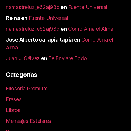
namastreluz_e62aj93d
en
Fuente Universal
Reina
en
Fuente Universal
namastreluz_e62aj93d
en
Como Ama el Alma
Jose Alberto carapia tapia
en
Como Ama el
Alma
Juan J. Gálvez
en
Te Enviaré Todo
Categorías
Filosofía Premium
Frases
Libros
Mensajes Estelares