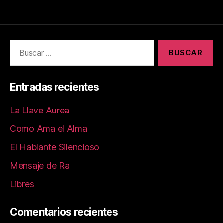
a
as
m
o
c
to
ai
m
e
d
l
p
b
o
a
o
n
rt
o
ir
Entradas recientes
k
La Llave Aurea
Como Ama el Alma
El Hablante Silencioso
Mensaje de Ra
Libres
Comentarios recientes