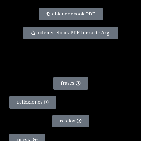
obtener ebook PDF
obtener ebook PDF fuera de Arg.
frases
reflexiones
relatos
poesía