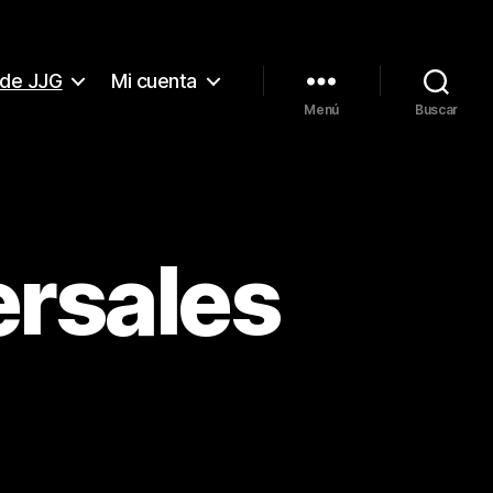
 de JJG
Mi cuenta
Menú
Buscar
ersales