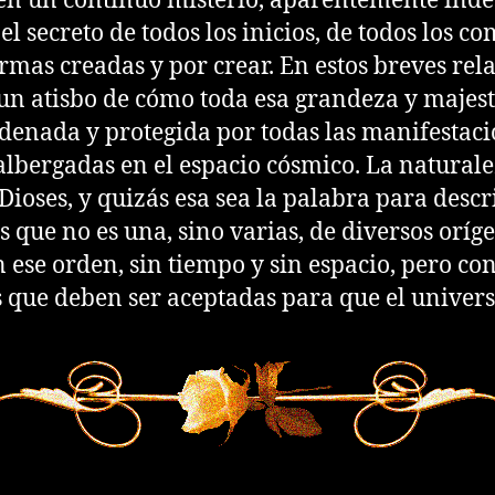
n un continuo misterio, aparentemente indes
l secreto de todos los inicios, de todos los c
ormas creadas y por crear. En estos breves rel
un atisbo de cómo toda esa grandeza y majes
rdenada y protegida por todas las manifestaci
 albergadas en el espacio cósmico. La natura
Dioses, y quizás esa sea la palabra para descr
s que no es una, sino varias, de diversos oríg
ese orden, sin tiempo y sin espacio, pero co
s que deben ser aceptadas para que el universo