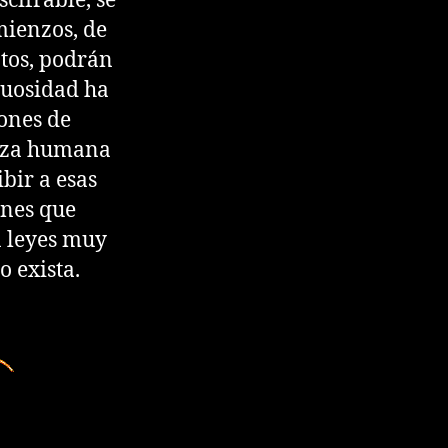
cifrable, se
omienzos, de
atos, podrán
tuosidad ha
ones de
leza humana
ibir a esas
enes que
n leyes muy
 exista.