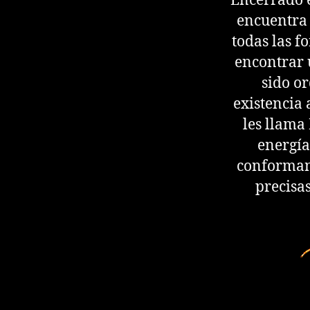
Encerrado e
encuentra e
todas las f
encontrar 
sido o
existencia
les llama 
energía
conforman 
precisa