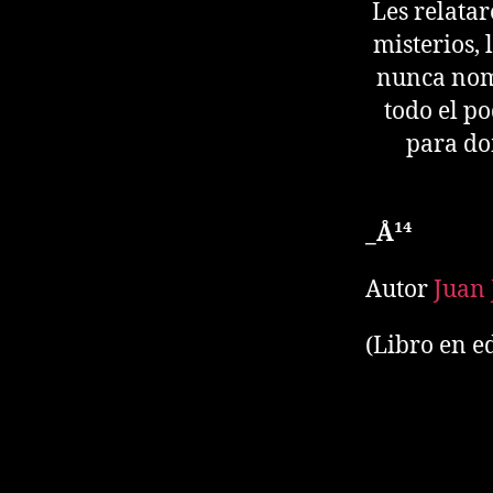
Les relatar
misterios, 
nunca nomb
todo el po
para do
_Å¹⁴
Autor
Juan 
(Libro en e