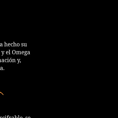
ha hecho su
a y el Omega
ación y,
a.