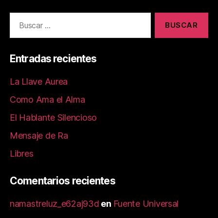
e
d
l
p
b
o
a
o
n
rt
o
ir
Entradas recientes
k
La Llave Aurea
Como Ama el Alma
El Hablante Silencioso
Mensaje de Ra
Libres
Comentarios recientes
namastreluz_e62aj93d
en
Fuente Universal