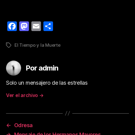
F
M
E
C
a
as
m
o
c
to
ai
m
El Tiempo y la Muerte
e
d
l
p
b
o
a
Por admin
o
n
rt
o
ir
Solo un mensajero de las estrellas
k
Ver el archivo
→
←
Odresa
→
Mensaje de los Hermanos Mayores