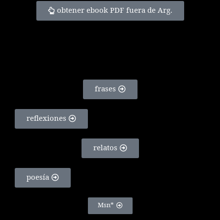
obtener ebook PDF fuera de Arg.
frases
reflexiones
relatos
poesía
Msn*