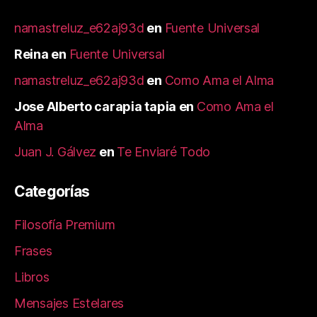
namastreluz_e62aj93d
en
Fuente Universal
Reina
en
Fuente Universal
namastreluz_e62aj93d
en
Como Ama el Alma
Jose Alberto carapia tapia
en
Como Ama el
Alma
Juan J. Gálvez
en
Te Enviaré Todo
Categorías
Filosofía Premium
Frases
Libros
Mensajes Estelares