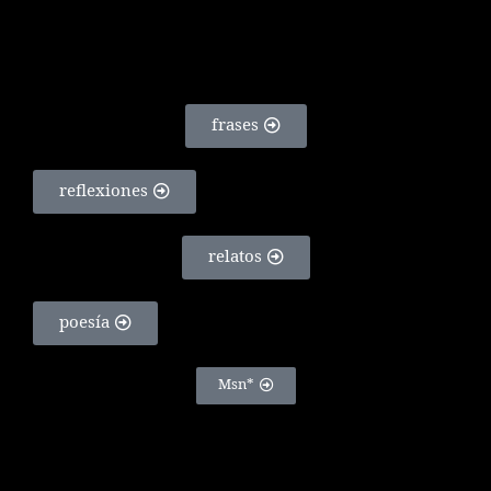
frases
reflexiones
relatos
poesía
Msn*